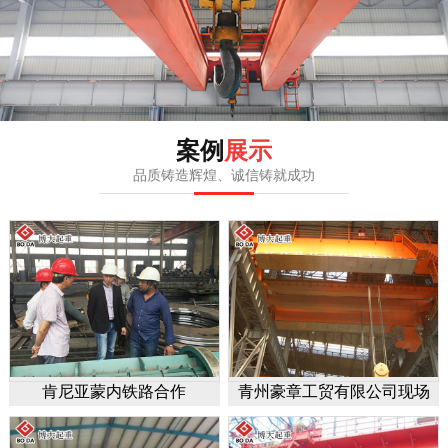
案例
展示
品质铸造辉煌、诚信铸就成功
肯尼亚蒙内铁路合作
青州豪章工贸有限公司现场