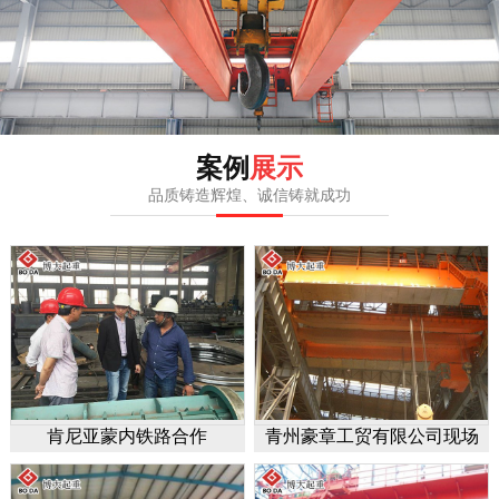
案例
展示
品质铸造辉煌、诚信铸就成功
肯尼亚蒙内铁路合作
青州豪章工贸有限公司现场